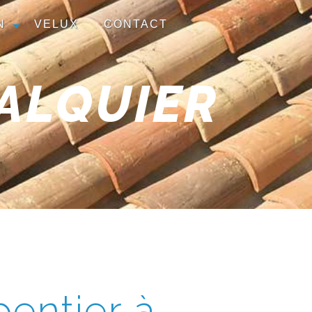
N
VELUX
CONTACT
ALQUIER
entier à