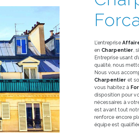
Forca
L’entreprise
Affair
en
Charpentier
, 
Entreprise usant d’
qualité, nous mett
Nous vous accompa
Charpentier
et so
vous habitez à
For
disposition pour v
nécessaires à votr
est avant tout not
renforce encore plu
équipe est qualifié