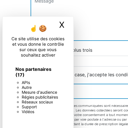
X
Masquer le ban
Ce site utilise des cookies
et vous donne le contrôle
sur ceux que vous
Combien font cinq plus trois
souhaitez activer
Nos partenaires
En cochant cette case, j'accepte les condi
(17)
APIs
Autre
Mesure d'audience
Régies publicitaires
Réseaux sociaux
** Les données personnelles communiquées sont nécessaires au
Support
répondre à votre message. Les données collectées seront comm
Vidéos
d’opposition, de retrait de votre consentement à tout moment
pouvez exercer ces droits par voie postale à l'adresse ou pa
prise de contact puis pendant la durée de prescription légale 