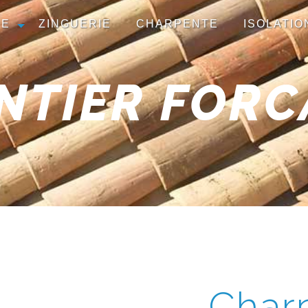
RE
ZINGUERIE
CHARPENTE
ISOLATIO
NTIER FORC
Charp