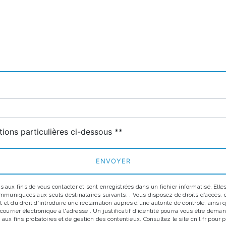
deau des cookies
tions particulières ci-dessous **
ENVOYER
x fins de vous contacter et sont enregistrées dans un fichier informatisé. Elles 
uniquées aux seuls destinataires suivants: . Vous disposez de droits d’accès, de r
 et du droit d’introduire une réclamation auprès d’une autorité de contrôle, ainsi
r courrier électronique à l'adresse . Un justificatif d'identité pourra vous être d
aux fins probatoires et de gestion des contentieux. Consultez le site cnil.fr pour p