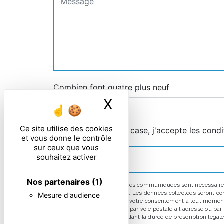
Combien font quatre plus neuf
X
Masquer le ban
Ce site utilise des cookies
En cochant cette case, j'accepte les condi
et vous donne le contrôle
sur ceux que vous
souhaitez activer
Nos partenaires
(1)
** Les données personnelles communiquées sont nécessaires au
répondre à votre message. Les données collectées seront comm
Mesure d'audience
d’opposition, de retrait de votre consentement à tout moment
pouvez exercer ces droits par voie postale à l'adresse ou pa
prise de contact puis pendant la durée de prescription légale 