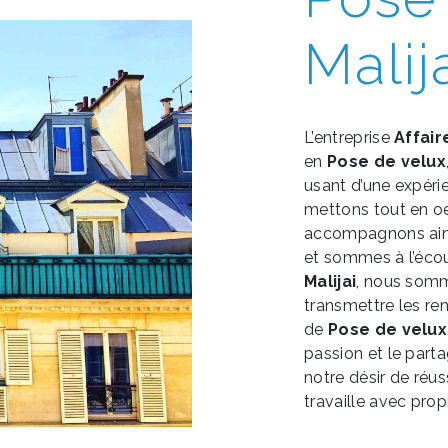
Malij
L’entreprise
Affair
en
Pose de velux
usant d’une expérie
mettons tout en oe
accompagnons ains
et sommes à l’écou
Malijai
, nous somm
transmettre les re
de
Pose de velux
passion et le part
notre désir de réus
travaille avec propr