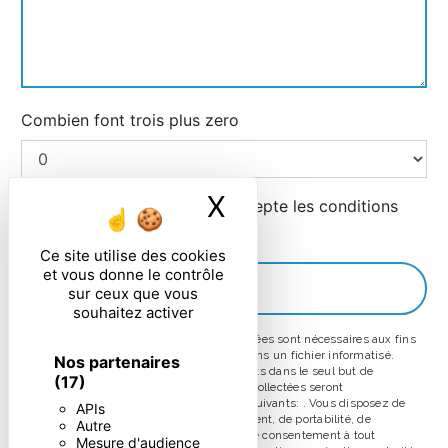
Combien font trois plus zero
X
Masquer le ban
En cochant cette case, j'accepte les conditions
particulières ci-dessous **
Ce site utilise des cookies
et vous donne le contrôle
ENVOYER
sur ceux que vous
souhaitez activer
** Les données personnelles communiquées sont nécessaires aux fins
de vous contacter et sont enregistrées dans un fichier informatisé.
Nos partenaires
Elles sont destinées à et ses sous-traitants dans le seul but de
(17)
répondre à votre message. Les données collectées seront
communiquées aux seuls destinataires suivants: . Vous disposez de
APIs
droits d’accès, de rectification, d’effacement, de portabilité, de
Autre
limitation, d’opposition, de retrait de votre consentement à tout
Mesure d'audience