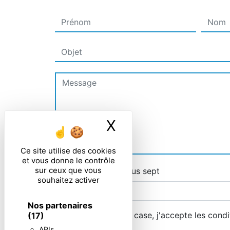
X
Masquer le ban
Ce site utilise des cookies
et vous donne le contrôle
sur ceux que vous
Combien font six plus sept
souhaitez activer
Nos partenaires
En cochant cette case, j'accepte les condi
(17)
APIs