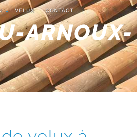
N
VELUX
CONTACT
AU-ARNOUX-
de velux à