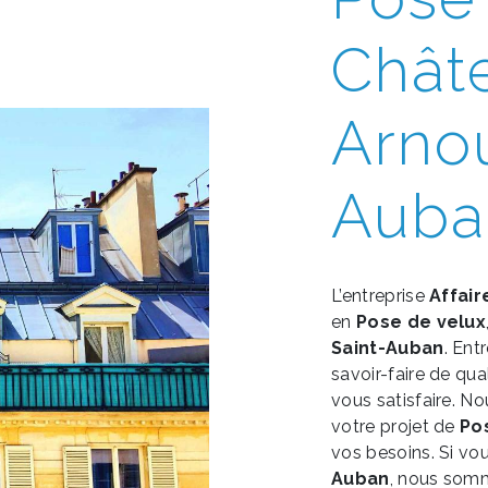
Chât
Arno
Auba
L’entreprise
Affair
en
Pose de velux
Saint-Auban
. Ent
savoir-faire de qu
vous satisfaire. 
votre projet de
Po
vos besoins. Si vo
Auban
, nous somm