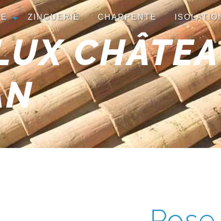
RE
ZINGUERIE
CHARPENTE
ISOLATIO
ELUX CHÂTE
AN
Pose 