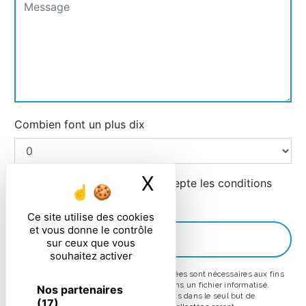
Combien font un plus dix
X
Masquer le ban
En cochant cette case, j'accepte les conditions
particulières ci-dessous **
Ce site utilise des cookies
et vous donne le contrôle
ENVOYER
sur ceux que vous
souhaitez activer
** Les données personnelles communiquées sont nécessaires aux fins
de vous contacter et sont enregistrées dans un fichier informatisé.
Nos partenaires
Elles sont destinées à et ses sous-traitants dans le seul but de
(17)