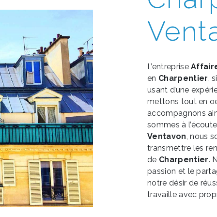
Vent
L’entreprise
Affair
en
Charpentier
, 
usant d’une expérie
mettons tout en oe
accompagnons ains
sommes à l’écoute 
Ventavon
, nous 
transmettre les re
de
Charpentier
. 
passion et le part
notre désir de réus
travaille avec propr