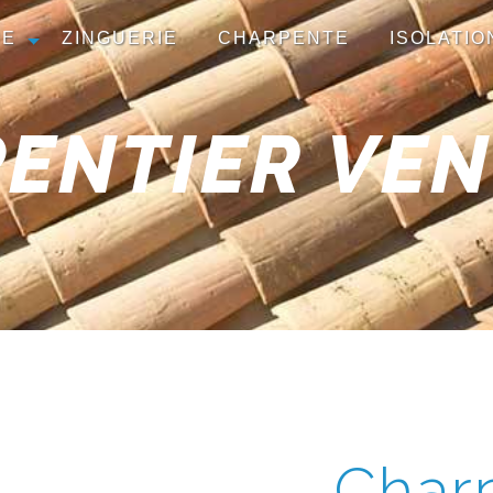
RE
ZINGUERIE
CHARPENTE
ISOLATIO
ENTIER VE
Charp