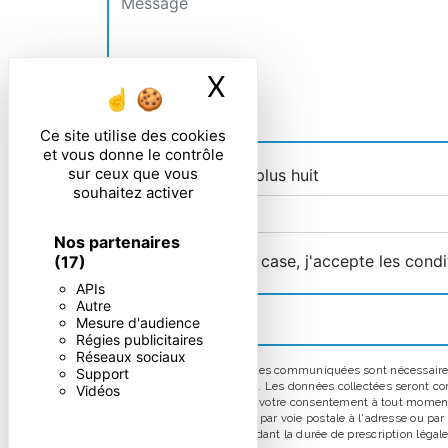
X
Masquer le ban
Ce site utilise des cookies
et vous donne le contrôle
sur ceux que vous
Combien font zero plus huit
souhaitez activer
Nos partenaires
En cochant cette case, j'accepte les condi
(17)
APIs
Autre
Mesure d'audience
Régies publicitaires
Réseaux sociaux
** Les données personnelles communiquées sont nécessaires au
Support
répondre à votre message. Les données collectées seront comm
Vidéos
d’opposition, de retrait de votre consentement à tout moment
pouvez exercer ces droits par voie postale à l'adresse ou pa
prise de contact puis pendant la durée de prescription légale 