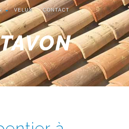
N
VELUX
CONTACT
NTAVON
entier à