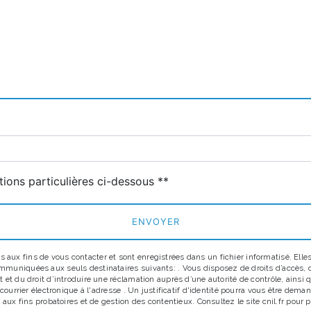
deau des cookies
tions particulières ci-dessous **
ENVOYER
x fins de vous contacter et sont enregistrées dans un fichier informatisé. Elles 
uniquées aux seuls destinataires suivants: . Vous disposez de droits d’accès, de r
 et du droit d’introduire une réclamation auprès d’une autorité de contrôle, ainsi
r courrier électronique à l'adresse . Un justificatif d'identité pourra vous être d
aux fins probatoires et de gestion des contentieux. Consultez le site cnil.fr pour p